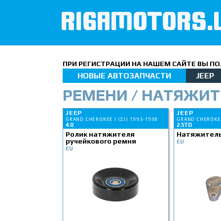
RIGAMOTORS.
ПРИ РЕГИСТРАЦИИ НА НАШЕМ САЙТЕ ВЫ ПОЛ
НОВЫЕ АВТОЗАПЧАСТИ
JEEP
РЕМЕНИ / НАТЯЖИТ
JEEP
JEEP
GRAND CHEROKEE I (ZJ) 1993-1998
GRAND CHEROKEE
4.0
2.5TD
Ролик натяжителя
Натяжитель
ручейкового ремня
EU
EU