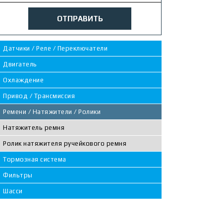
ОТПРАВИТЬ
Датчики / Реле / Переключатели
Двигатель
Охлаждение
Привод / Трансмиссия
Ремени / Натяжители / Ролики
Натяжитель ремня
Ролик натяжителя ручейкового ремня
Тормозная система
Фильтры
Шасси