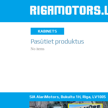
RIGAMOTORS.
KABINETS
Pasūtiet produktus
No items
SIA AlariMotors, Bukultu 1H, Rīga, LV1005