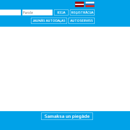
JAUNĀS AUTODAĻAS
AUTOSERVISS
Samaksa un piegāde